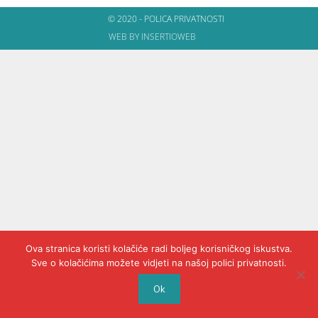
© 2020 - POLICA PRIVATNOSTI
WEB BY INSERTIOWEB
Ova stranica koristi kolačiće radi boljeg korisničkog iskustva.
Sve o kolačićima možete vidjeti na našoj polici privatnosti.
Ok