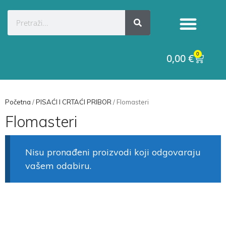
0
0,00
€
Početna
/
PISAĆI I CRTAĆI PRIBOR
/ Flomasteri
Flomasteri
Nisu pronađeni proizvodi koji odgovaraju
vašem odabiru.