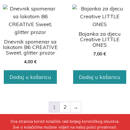
Bojanka za djecu
Creative LITTLE
Dnevnik spomenar sa
ONES
lokotom B6 CREATIVE
Sweet, glitter prozor
7,00
€
4,00
€
Dodaj u košaricu
Dodaj u košaricu
1
2
→
Ova stranica koristi kolačiće radi boljeg korisničkog iskustva.
Sve o kolačićima možete vidjeti na našoj polici privatnosti.