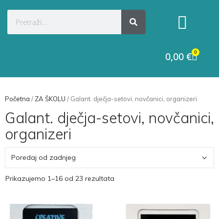
Kategorije proizvoda
Raskid ugovora
0
0,00
€
Početna
/
ZA ŠKOLU
/ Galant. dječja-setovi, novčanici, organizeri
Galant. dječja-setovi, novčanici,
organizeri
Prikazujemo 1–16 od 23 rezultata