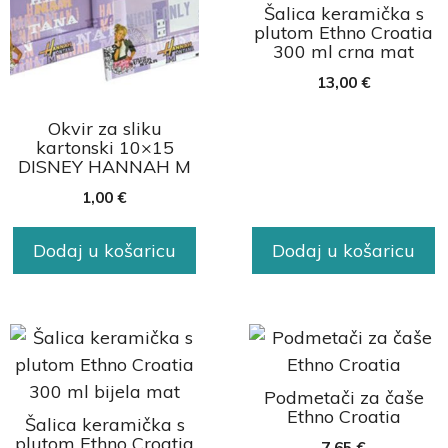
Šalica keramička s
plutom Ethno Croatia
300 ml crna mat
13,00
€
Okvir za sliku
kartonski 10×15
DISNEY HANNAH M
1,00
€
Dodaj u košaricu
Dodaj u košaricu
Podmetači za čaše
Ethno Croatia
Šalica keramička s
plutom Ethno Croatia
7,65
€