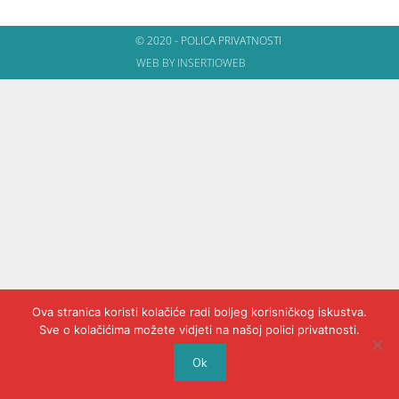
© 2020 - POLICA PRIVATNOSTI
WEB BY INSERTIOWEB
Ova stranica koristi kolačiće radi boljeg korisničkog iskustva.
Sve o kolačićima možete vidjeti na našoj polici privatnosti.
Ok