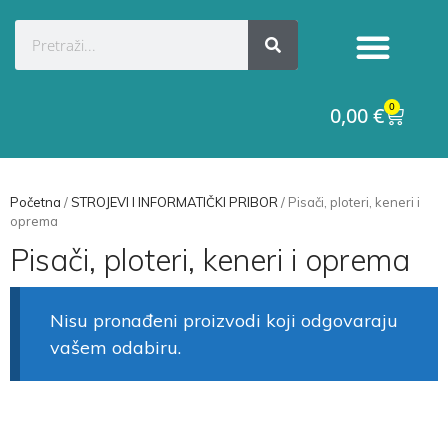
0
0,00
€
Početna
/
STROJEVI I INFORMATIČKI PRIBOR
/ Pisači, ploteri, keneri i
oprema
Pisači, ploteri, keneri i oprema
Nisu pronađeni proizvodi koji odgovaraju
vašem odabiru.