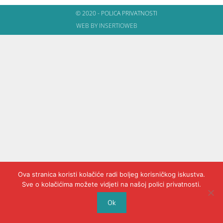
© 2020 - POLICA PRIVATNOSTI
WEB BY INSERTIOWEB
Ova stranica koristi kolačiće radi boljeg korisničkog iskustva.
Sve o kolačićima možete vidjeti na našoj polici privatnosti.
Ok