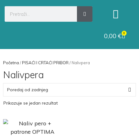
Kategorije proizvoda
Raskid ugovora
0
0,00
€
Početna
/
PISAĆI I CRTAĆI PRIBOR
/ Nalivpera
Nalivpera
Prikazuje se jedan rezultat