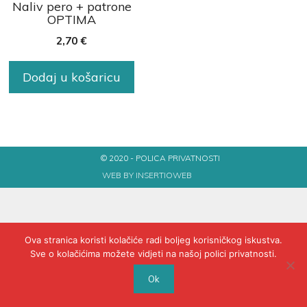
Naliv pero + patrone
OPTIMA
2,70
€
Dodaj u košaricu
© 2020 - POLICA PRIVATNOSTI
WEB BY INSERTIOWEB
Ova stranica koristi kolačiće radi boljeg korisničkog iskustva.
Sve o kolačićima možete vidjeti na našoj polici privatnosti.
Ok