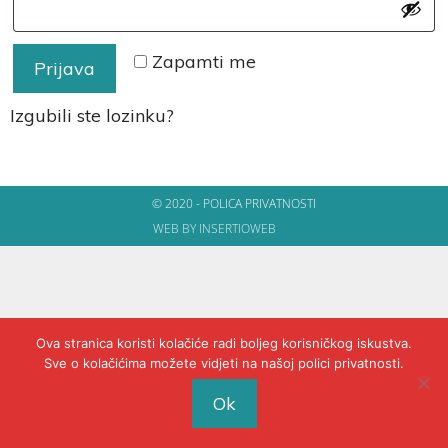
Zapamti me
Prijava
Izgubili ste lozinku?
© 2020 - POLICA PRIVATNOSTI
WEB BY INSERTIOWEB
Ova stranica koristi kolačiće radi boljeg korisničkog iskustva.
Sve o kolačićima možete vidjeti na našoj polici privatnosti.
Ok