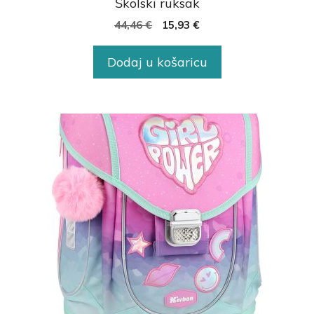
Školski ruksak
44,46
€
15,93
€
Dodaj u košaricu