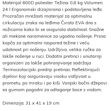
Materijal 600D poliester Težina: 0,8 kg Volumen
24 l Ergonomski dizajnirana i podstavljena leđa
Prozračan mrežasti materijal za optimalnu
cirkulaciju zraka na leđima Čvrsto EVA dno s
nožicama kako bi se osigurala stabilnost. Snažne
ali mekane naramenice za ugodno nošenje. Prsna
kopča za optimalni raspored težine i veću
udobnost pri nošenju. Izdržljiva, velika ručka za
lakše nošenje u ruci. Dodatni pretinci i unutarnji
organizeri za lakše pohranjivanje sadržaja
Termoizolacijski prednji pretinac Reflektirajući
dijelovi koji osiguravaju visoku vidljivost u
prometu, po mraku i po kiši. Vanjski bočni džepovi
sa gumom pogodni za odlaganje boce s vodom.
Dimenzija: 31 x 41 x 19 cm