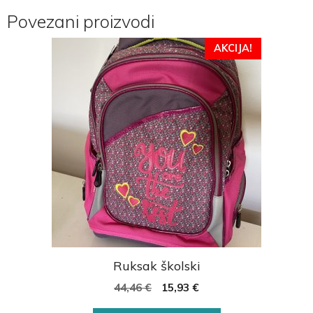
Povezani proizvodi
AKCIJA!
Ruksak školski
44,46
€
15,93
€