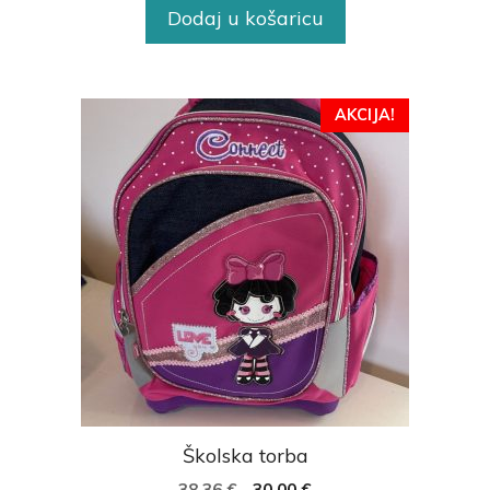
Dodaj u košaricu
AKCIJA!
Školska torba
38,36
€
30,00
€