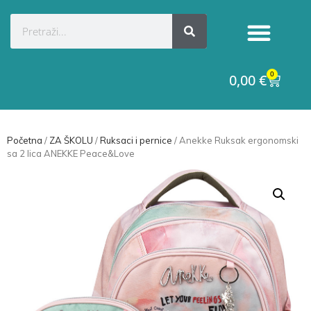
0
0,00
€
Početna
/
ZA ŠKOLU
/
Ruksaci i pernice
/ Anekke Ruksak ergonomski
sa 2 lica ANEKKE Peace&Love