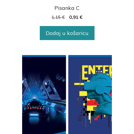
Pisanka C
1,15
€
0,91
€
Dodaj u košaricu