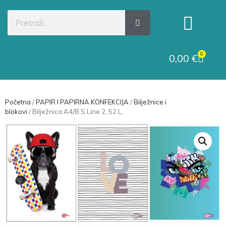
Kategorije proizvoda
Raskid ugovora
0
0,00
€
Početna
/
PAPIR I PAPIRNA KONFEKCIJA
/
Bilježnice i
blokovi
/ Bilježnica A4/B S Line 2, 52 L,