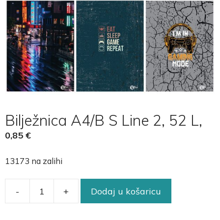
Bilježnica A4/B S Line 2, 52 L,
0,85
€
13173 na zalihi
-
+
Dodaj u košaricu