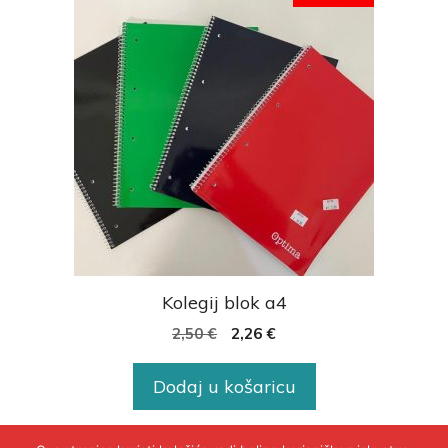
Kolegij blok a4
2,50
€
2,26
€
Dodaj u košaricu