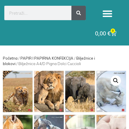
Kategorije proizvoda
Raskid ugovora
0
0,00
€
Početna
/
PAPIR I PAPIRNA KONFEKCIJA
/
Bilježnice i
blokovi
/ Bilježnica A4/D Pigna Dolci Cuccioli