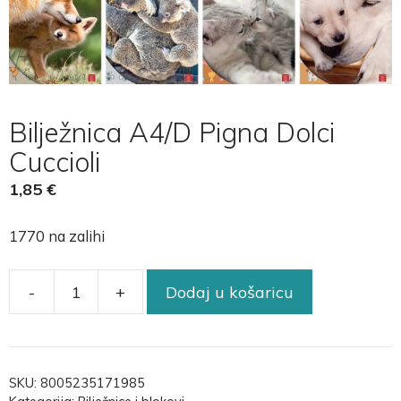
Bilježnica A4/D Pigna Dolci
Cuccioli
1,85
€
1770 na zalihi
-
+
Dodaj u košaricu
SKU:
8005235171985