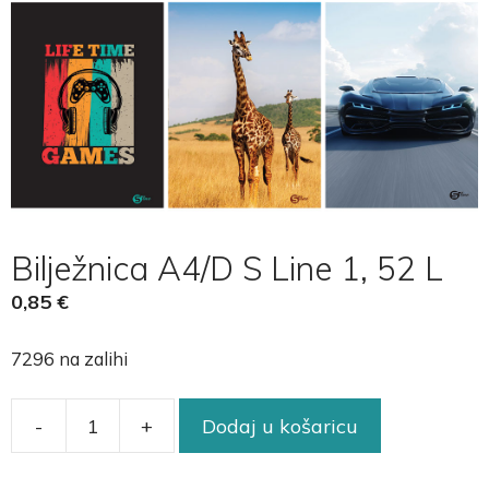
Bilježnica A4/D S Line 1, 52 L
0,85
€
7296 na zalihi
-
+
Dodaj u košaricu