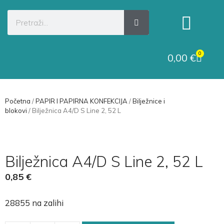
Kategorije proizvoda
Raskid ugovora
0
0,00
€
Početna
/
PAPIR I PAPIRNA KONFEKCIJA
/
Bilježnice i
blokovi
/ Bilježnica A4/D S Line 2, 52 L
Bilježnica A4/D S Line 2, 52 L
0,85
€
28855 na zalihi