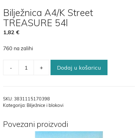
Bilježnica A4/K Street
TREASURE 54l
1,82
€
760 na zalihi
-
+
Dodaj u košaricu
SKU:
3831115170398
Kategorija:
Bilježnice i blokovi
Povezani proizvodi