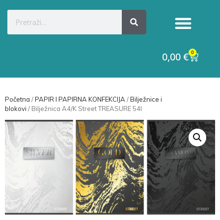
0
0,00
€
Početna
/
PAPIR I PAPIRNA KONFEKCIJA
/
Bilježnice i
blokovi
/ Bilježnica A4/K Street TREASURE 54l