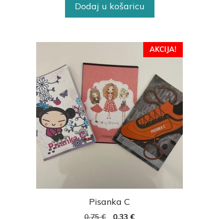
Dodaj u košaricu
AKCIJA!
Pisanka C
0,75
€
0,33
€