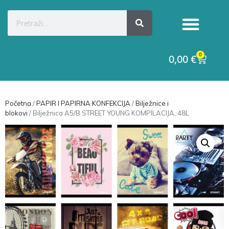
Kategorije proizvoda
Raskid ugovora
0
0,00
€
Početna
/
PAPIR I PAPIRNA KONFEKCIJA
/
Bilježnice i
blokovi
/ Bilježnica A5/B STREET YOUNG KOMPILACIJA, 48L