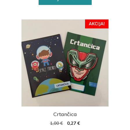
AKCIJA!
Crtančica
1,00
€
0,27
€