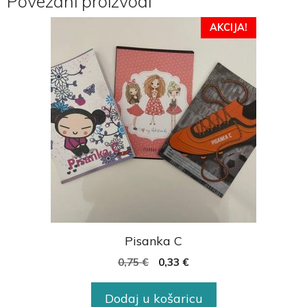
Povezani proizvodi
AKCIJA!
Pisanka C
0,75
€
0,33
€
Dodaj u košaricu