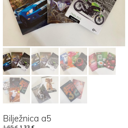
Bilježnica a5
1,65
€
1,33
€