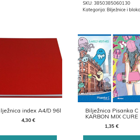
SKU:
3850385060130
Kategorija:
Bilježnice i blok
ilježnica index A4/D 96l
Bilježnica Pisanka C
KARBON MIX CURE
4,30
€
1,35
€