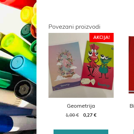
Povezani proizvodi
AKCIJA!
Geometrija
B
1,00
€
0,27
€