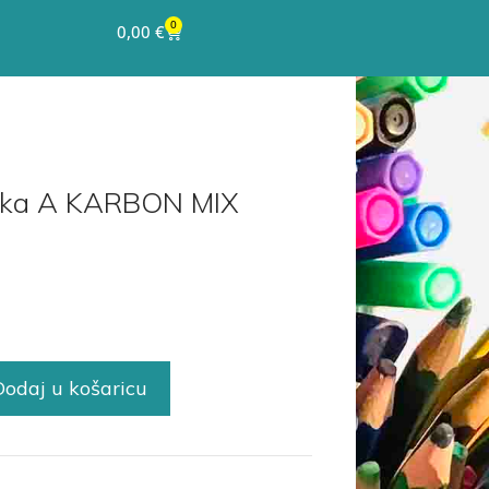
0
0,00
€
anka A KARBON MIX
Dodaj u košaricu