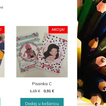
ovi
!
AKCIJA!
Pisanka C
1,15
€
0,91
€
Dodaj u košaricu