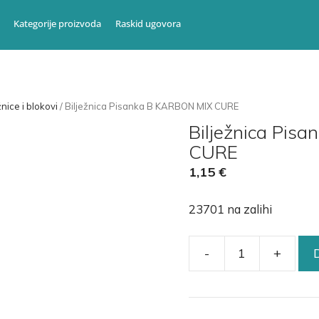
Kategorije proizvoda
Raskid ugovora
žnice i blokovi
/ Bilježnica Pisanka B KARBON MIX CURE
Bilježnica Pis
CURE
1,15
€
23701 na zalihi
-
+