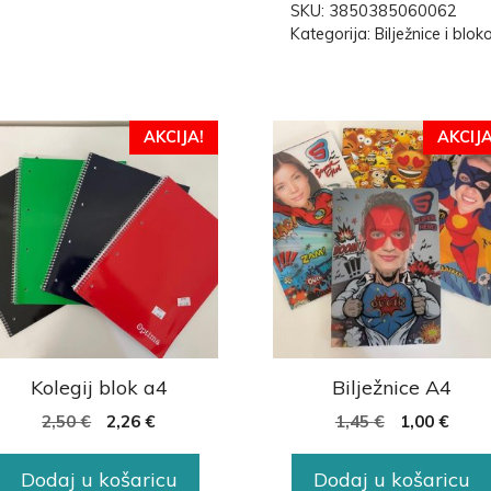
SKU:
3850385060062
Kategorija:
Bilježnice i blok
AKCIJA!
AKCIJA
Kolegij blok a4
Bilježnice A4
2,50
€
2,26
€
1,45
€
1,00
€
Dodaj u košaricu
Dodaj u košaricu