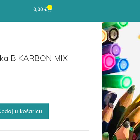
0
0,00
€
anka B KARBON MIX
Dodaj u košaricu