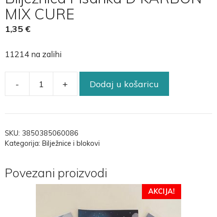
MIX CURE
1,35
€
11214 na zalihi
-
+
Dodaj u košaricu
SKU:
3850385060086
Kategorija:
Bilježnice i blokovi
Povezani proizvodi
AKCIJA!