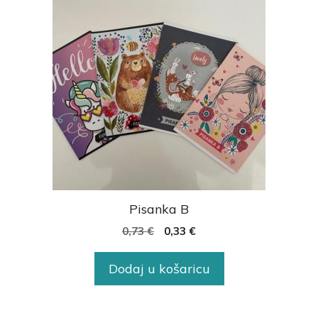
Pisanka B
0,73
€
0,33
€
Dodaj u košaricu