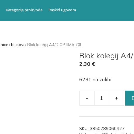
Kategorije proizvoda
Raskid ugovora
žnice i blokovi
/ Blok kolegij A4/D OPTIMA 70L
Blok kolegij A
2,30
€
6231 na zalihi
-
+
SKU:
3850289060427