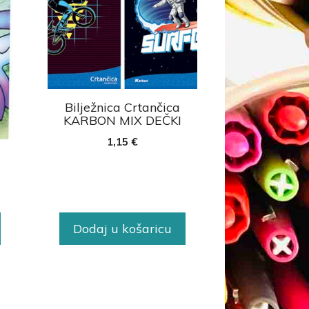
Bilježnica Crtančica
KARBON MIX DEČKI
1,15
€
e
Dodaj u košaricu