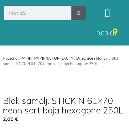
Kategorije proizvoda
Raskid ugovora
0
0,00
€
Početna
/
PAPIR I PAPIRNA KONFEKCIJA
/
Bilježnice i blokovi
/ Blok
samolj. STICK’N 61×70 neon sort boja hexagone 250L
Blok samolj. STICK’N 61×70
neon sort boja hexagone 250L
2,00
€