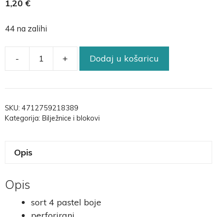
1,20
€
44 na zalihi
-
+
Dodaj u košaricu
SKU:
4712759218389
Kategorija:
Bilježnice i blokovi
Opis
Opis
sort 4 pastel boje
perforirani