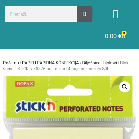
Kategorije proizvoda
Raskid ugovora
0
0,00
€
Početna
/
PAPIR I PAPIRNA KONFEKCIJA
/
Bilježnice i blokovi
/ Blok
samolj. STICK’N 76×76 pastel sort 4 boje perforirani 80L