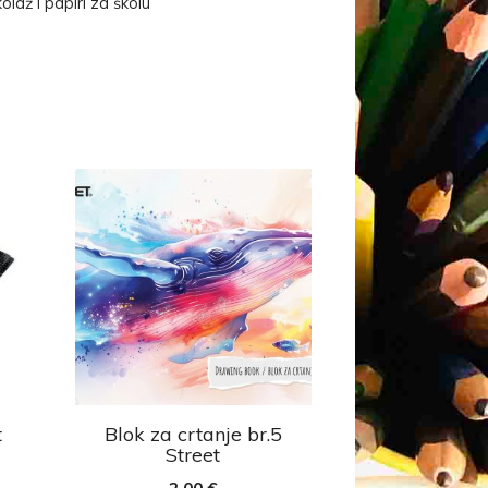
olaž i papiri za školu
t
Blok za crtanje br.5
Street