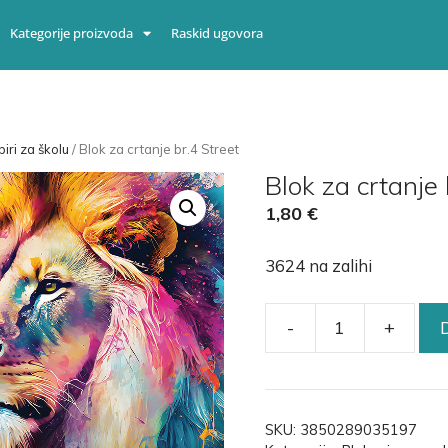
Kategorije proizvoda
Raskid ugovora
iri za školu
/ Blok za crtanje br.4 Street
Blok za crtanje 
1,80
€
3624 na zalihi
-
+
SKU:
3850289035197