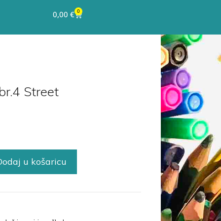
0
0,00
€
br.4 Street
Dodaj u košaricu