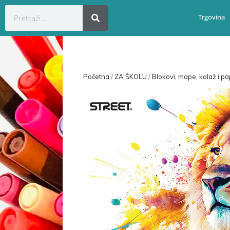
Trgovina
Početna
/
ZA ŠKOLU
/
Blokovi, mape, kolaž i pap