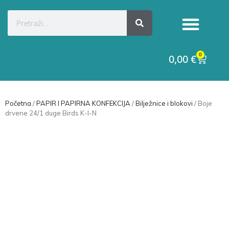
Kategorije proizvoda
Raskid ugovora
0
0,00
€
Početna
/
PAPIR I PAPIRNA KONFEKCIJA
/
Bilježnice i blokovi
/ Boje
drvene 24/1 duge Birds K-I-N