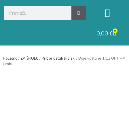
Kategorije proizvoda
Raskid ugovora
0
0,00
€
Početna
/
ZA ŠKOLU
/
Pribor ostali školski
/ Boje voštane 1/12 OPTIMA
jumbo