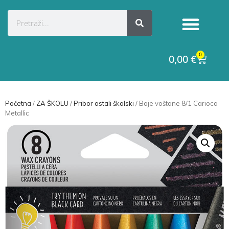
0
0,00
€
Početna
/
ZA ŠKOLU
/
Pribor ostali školski
/ Boje voštane 8/1 Carioca
Metallic