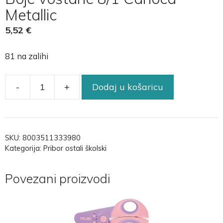
Metallic
5,52
€
81 na zalihi
-
+
Dodaj u košaricu
SKU:
8003511333980
Kategorija:
Pribor ostali školski
Povezani proizvodi