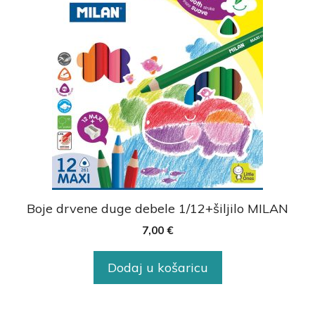
Boje drvene duge debele 1/12+šiljilo MILAN
7,00
€
Dodaj u košaricu