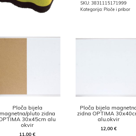
SKU:
3831115171999
Kategorija:
Ploče i pribor
Ploča bijela
Ploča bijela magnetn
magnetna/pluto zidna
zidna OPTIMA 30x40
OPTIMA 30x45cm alu
alu.okvir
okvir
12,00
€
11,00
€