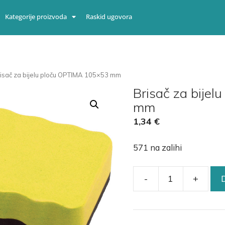
Kategorije proizvoda
Raskid ugovora
risač za bijelu ploču OPTIMA 105×53 mm
Brisač za bije
mm
1,34
€
571 na zalihi
-
+