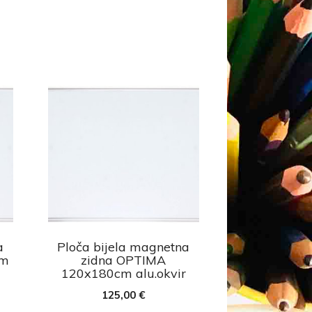
a
Ploča bijela magnetna
cm
zidna OPTIMA
120x180cm alu.okvir
125,00
€