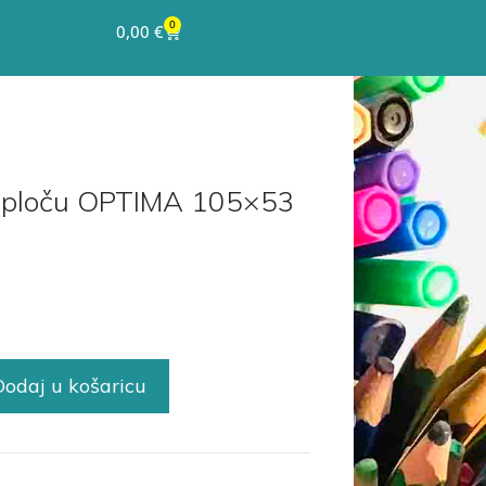
0
0,00
€
lu ploču OPTIMA 105×53
Dodaj u košaricu