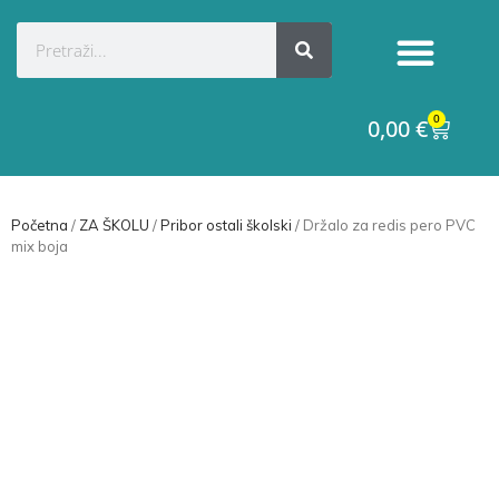
Kategorije proizvoda
Raskid ugovora
0
0,00
€
Početna
/
ZA ŠKOLU
/
Pribor ostali školski
/ Držalo za redis pero PVC
mix boja