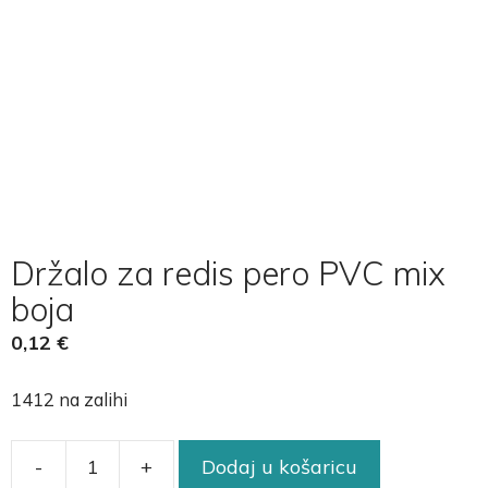
Držalo za redis pero PVC mix
boja
0,12
€
1412 na zalihi
-
+
Dodaj u košaricu