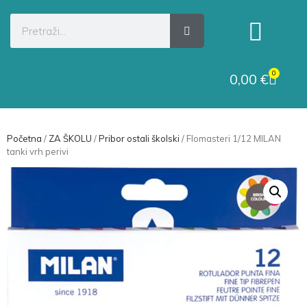
0
0,00
€
Početna
/
ZA ŠKOLU
/
Pribor ostali školski
/ Flomasteri 1/12 MILAN
tanki vrh perivi