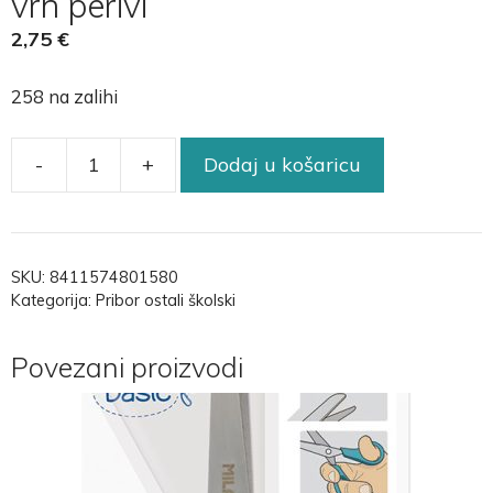
vrh perivi
2,75
€
258 na zalihi
-
+
Dodaj u košaricu
SKU:
8411574801580
Kategorija:
Pribor ostali školski
Povezani proizvodi