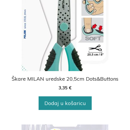
Škare MILAN uredske 20,5cm Dots&Buttons
3,35
€
Dodaj u košaricu