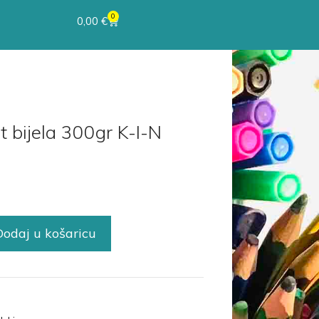
0
0,00
€
 bijela 300gr K-I-N
Dodaj u košaricu