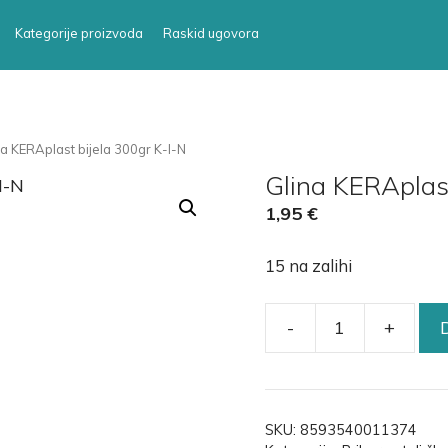
Kategorije proizvoda
Raskid ugovora
na KERAplast bijela 300gr K-I-N
Glina KERAplast
1,95
€
15 na zalihi
-
+
SKU:
8593540011374