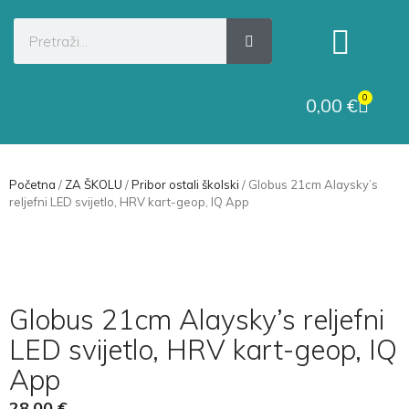
Kategorije proizvoda
Raskid ugovora
0
0,00
€
Početna
/
ZA ŠKOLU
/
Pribor ostali školski
/ Globus 21cm Alaysky’s
reljefni LED svijetlo, HRV kart-geop, IQ App
Globus 21cm Alaysky’s reljefni
LED svijetlo, HRV kart-geop, IQ
App
28,00
€