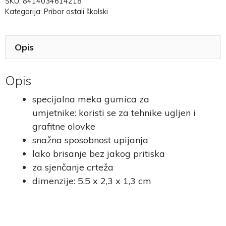
SKU:
8414034614218
Kategorija:
Pribor ostali školski
Opis
Opis
specijalna meka gumica za
umjetnike: koristi se za tehnike ugljen i
grafitne olovke
snažna sposobnost upijanja
lako brisanje bez jakog pritiska
za sjenčanje crteža
dimenzije: 5,5 x 2,3 x 1,3 cm