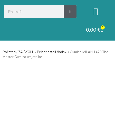
Kategorije proizvoda
Raskid ugovora
0
0,00
€
Početna
/
ZA ŠKOLU
/
Pribor ostali školski
/ Gumica MILAN 1420 The
Master Gum za umjetnike