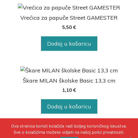
Vrećica za papuče Street GAMESTER
5,50
€
Dodaj u košaricu
Škare MILAN školske Basic 13,3 cm
1,10
€
Dodaj u košaricu
Ova stranica koristi kolačiće radi boljeg korisničkog iskustva.
Sve o kolačićima možete vidjeti na našoj polici privatnosti.