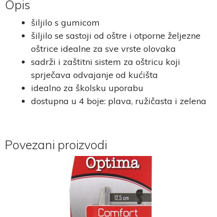
Opis
šiljilo s gumicom
šiljilo se sastoji od oštre i otporne željezne
oštrice idealne za sve vrste olovaka
sadrži i zaštitni sistem za oštricu koji
sprječava odvajanje od kućišta
idealno za školsku uporabu
dostupna u 4 boje: plava, ružičasta i zelena
Povezani proizvodi