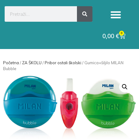
0
0,00
€
Početna
/
ZA ŠKOLU
/
Pribor ostali školski
/ Gumica+šiljilo MILAN
Bubble