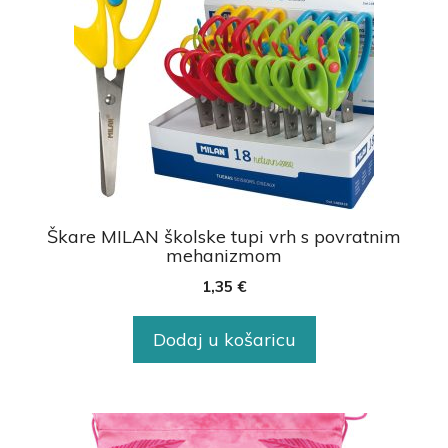
Škare MILAN školske tupi vrh s povratnim
mehanizmom
1,35
€
Dodaj u košaricu