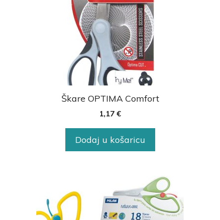
Škare OPTIMA Comfort
1,17
€
Dodaj u košaricu