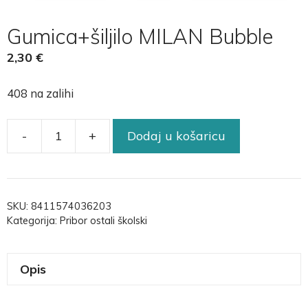
Gumica+šiljilo MILAN Bubble
2,30
€
408 na zalihi
-
+
Dodaj u košaricu
SKU:
8411574036203
Kategorija:
Pribor ostali školski
Opis