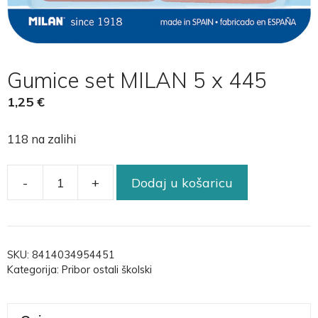
Gumice set MILAN 5 x 445
1,25
€
118 na zalihi
-
+
Dodaj u košaricu
SKU:
8414034954451
Kategorija:
Pribor ostali školski