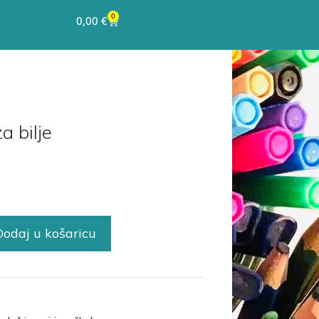
0
0,00
€
a bilje
Dodaj u košaricu