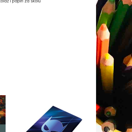
olaž i papiri za školu