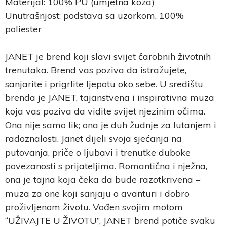
Materijal: 100% PU (umjetna koža)
Unutrašnjost: podstava sa uzorkom, 100%
poliester
JANET je brend koji slavi svijet čarobnih životnih
trenutaka. Brend vas poziva da istražujete,
sanjarite i prigrlite ljepotu oko sebe. U središtu
brenda je JANET, tajanstvena i inspirativna muza
koja vas poziva da vidite svijet njezinim očima.
Ona nije samo lik; ona je duh žudnje za lutanjem i
radoznalosti. Janet dijeli svoja sjećanja na
putovanja, priče o ljubavi i trenutke duboke
povezanosti s prijateljima. Romantična i nježna,
ona je tajna koja čeka da bude razotkrivena –
muza za one koji sanjaju o avanturi i dobro
proživljenom životu. Vođen svojim motom
“UŽIVAJTE U ŽIVOTU”, JANET brend potiče svaku