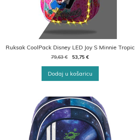
Ruksak CoolPack Disney LED Joy S Minnie Tropic
79,63
€
53,75
€
Dodaj u košaricu