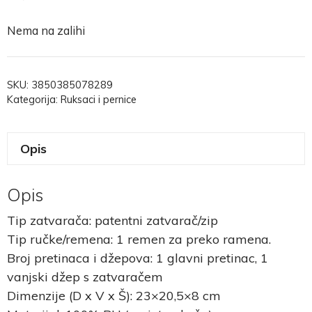
Nema na zalihi
SKU:
3850385078289
Kategorija:
Ruksaci i pernice
Opis
Opis
Tip zatvarača: patentni zatvarač/zip
Tip ručke/remena: 1 remen za preko ramena.
Broj pretinaca i džepova: 1 glavni pretinac, 1
vanjski džep s zatvaračem
Dimenzije (D x V x Š): 23×20,5×8 cm