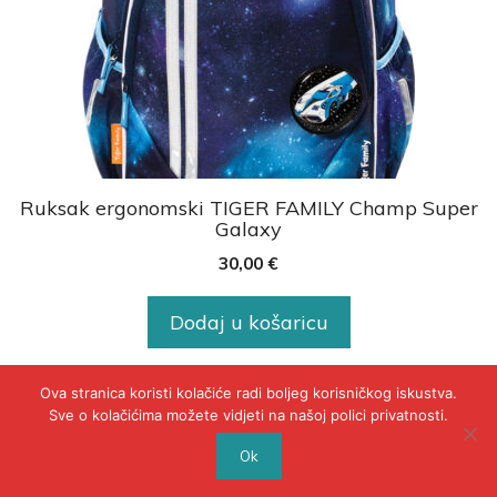
Ruksak ergonomski TIGER FAMILY Champ Super
Galaxy
30,00
€
Dodaj u košaricu
Ova stranica koristi kolačiće radi boljeg korisničkog iskustva.
Sve o kolačićima možete vidjeti na našoj polici privatnosti.
© 2020 - POLICA PRIVATNOSTI
Ok
WEB BY INSERTIOWEB