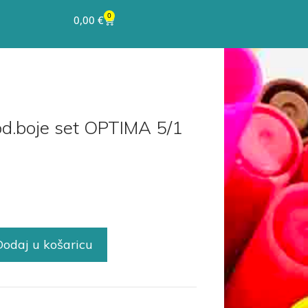
0
0,00
€
od.boje set OPTIMA 5/1
Dodaj u košaricu