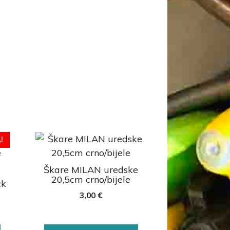
!
Škare MILAN uredske
20,5cm crno/bijele
ck
3,00
€