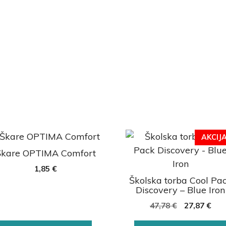
AKCIJA
Škare OPTIMA Comfort
1,85
€
Školska torba Cool Pa
Discovery – Blue Iron
47,78
€
27,87
€