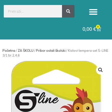
0
0,00
€
Početna
/
ZA ŠKOLU
/
Pribor ostali školski
/ Kistovi tempera set S-LINE
3/1 br.2,4,6