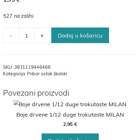
527 na zalihi
-
+
Dodaj u košaricu
SKU:
3831119446468
Kategorija:
Pribor ostali školski
Povezani proizvodi
Boje drvene 1/12 duge trokutaste MILAN
2,95
€