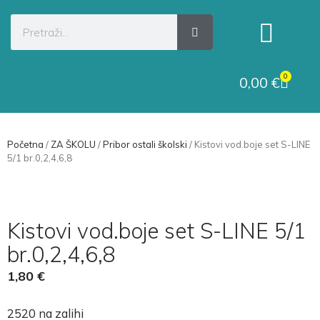
Kategorije proizvoda
Raskid ugovora
0
0,00
€
Početna
/
ZA ŠKOLU
/
Pribor ostali školski
/ Kistovi vod.boje set S-LINE
5/1 br.0,2,4,6,8
Kistovi vod.boje set S-LINE 5/1
br.0,2,4,6,8
1,80
€
2520 na zalihi