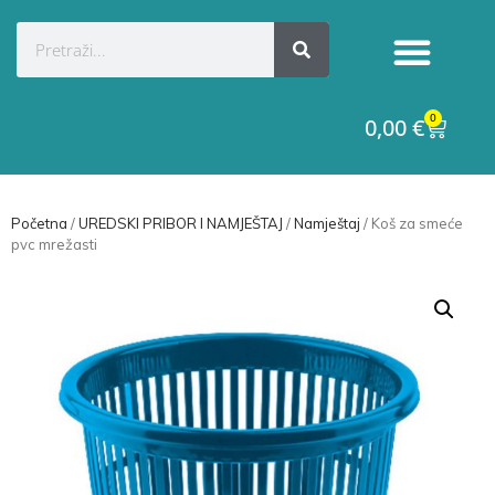
Kategorije proizvoda
Raskid ugovora
0
0,00
€
Početna
/
UREDSKI PRIBOR I NAMJEŠTAJ
/
Namještaj
/ Koš za smeće
pvc mrežasti