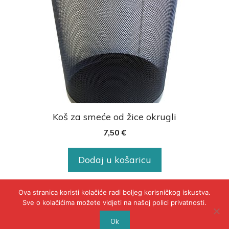
Koš za smeće od žice okrugli
7,50
€
Dodaj u košaricu
Ova stranica koristi kolačiće radi boljeg korisničkog iskustva.
Sve o kolačićima možete vidjeti na našoj polici privatnosti.
© 2020 - POLICA PRIVATNOSTI
Ok