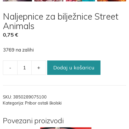
Naljepnice za bilježnice Street
Animals
0,75
€
3769 na zalihi
-
+
Dodaj u košaricu
SKU:
3850289075100
Kategorija:
Pribor ostali školski
Povezani proizvodi