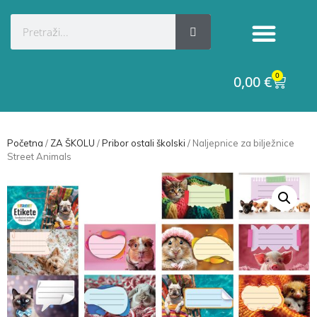
Kategorije proizvoda
Raskid ugovora
0
0,00
€
Početna
/
ZA ŠKOLU
/
Pribor ostali školski
/ Naljepnice za bilježnice
Street Animals