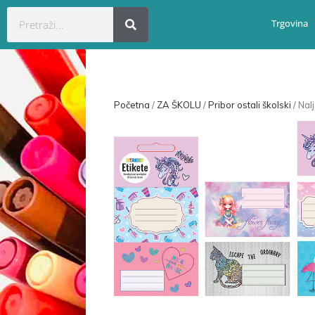
Trgovina
Početna
/
ZA ŠKOLU
/
Pribor ostali školski
/ Nal