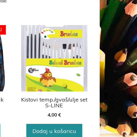
lski
!
ck
Kistovi temp./gvaš/ulje set
S-LINE
4,00
€
Dodaj u košaricu