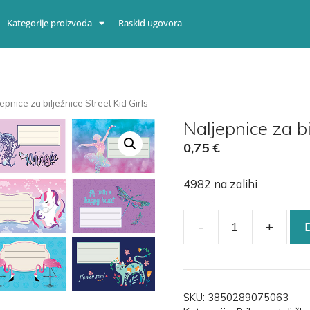
Kategorije proizvoda
Raskid ugovora
jepnice za bilježnice Street Kid Girls
Naljepnice za bi
0,75
€
4982 na zalihi
-
+
SKU:
3850289075063