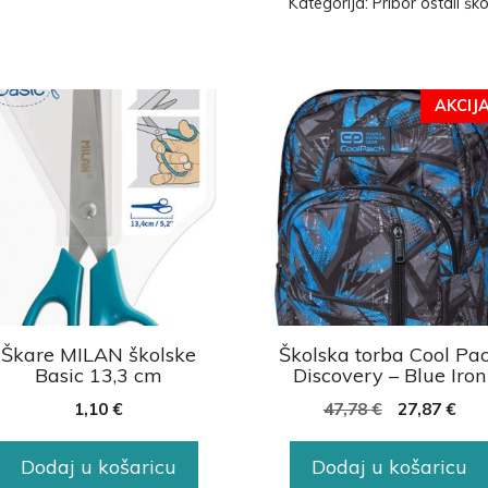
Kategorija:
Pribor ostali ško
AKCIJA
Škare MILAN školske
Školska torba Cool Pa
Basic 13,3 cm
Discovery – Blue Iron
1,10
€
47,78
€
27,87
€
Dodaj u košaricu
Dodaj u košaricu