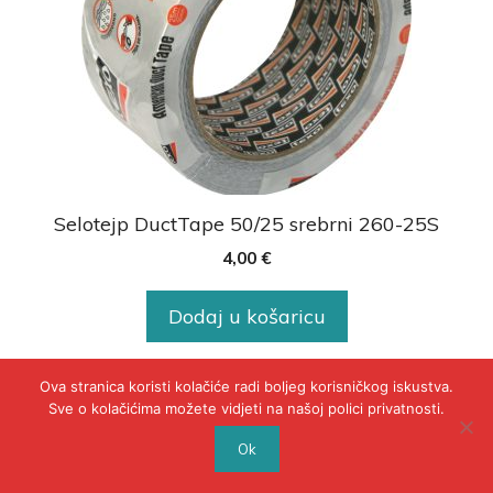
Selotejp DuctTape 50/25 srebrni 260-25S
4,00
€
Dodaj u košaricu
Ova stranica koristi kolačiće radi boljeg korisničkog iskustva.
Sve o kolačićima možete vidjeti na našoj polici privatnosti.
© 2020 - POLICA PRIVATNOSTI
Ok
WEB BY INSERTIOWEB