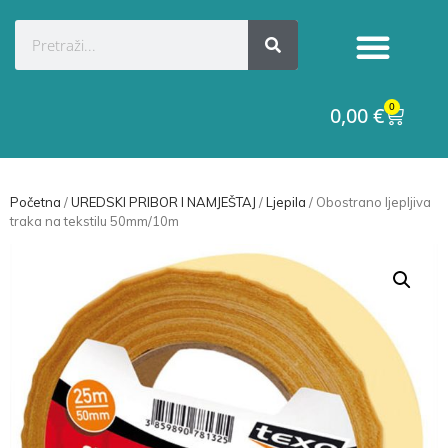
Kategorije proizvoda
Raskid ugovora
0
0,00
€
Početna
/
UREDSKI PRIBOR I NAMJEŠTAJ
/
Ljepila
/ Obostrano ljepljiva
traka na tekstilu 50mm/10m