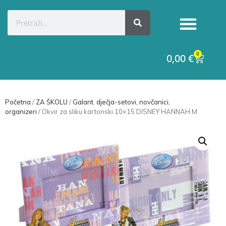
0
0,00
€
Početna
/
ZA ŠKOLU
/
Galant. dječja-setovi, novčanici,
organizeri
/ Okvir za sliku kartonski 10×15 DISNEY HANNAH M