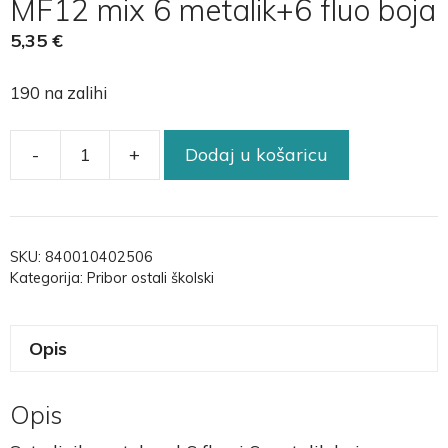
MF12 mix 6 metalik+6 fluo boja
5,35
€
190 na zalihi
-
+
Dodaj u košaricu
SKU:
840010402506
Kategorija:
Pribor ostali školski
Opis
Opis