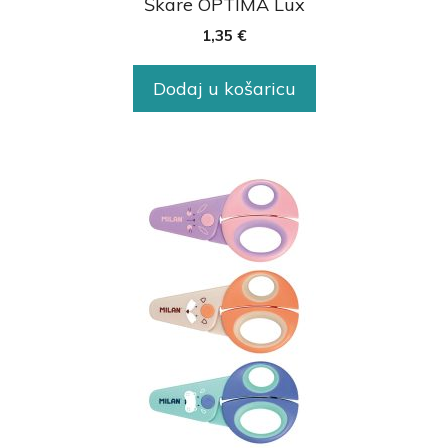
Škare OPTIMA Lux
1,35
€
Dodaj u košaricu