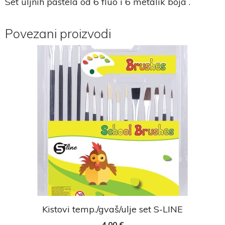
Set uljnih pastela od 6 fluo i 6 metalik boja .
Povezani proizvodi
Kistovi temp./gvaš/ulje set S-LINE
4,00
€