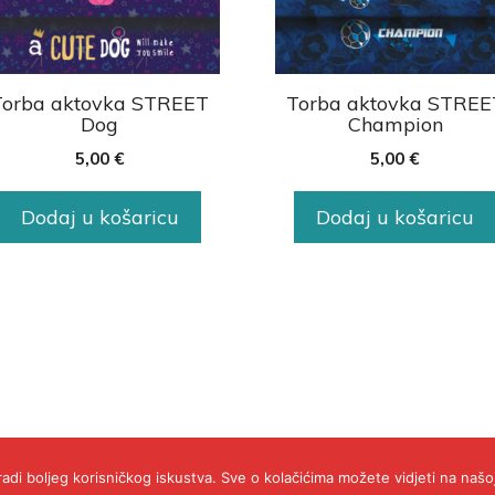
Torba aktovka STREET
Torba aktovka STREE
Dog
Champion
5,00
€
5,00
€
Dodaj u košaricu
Dodaj u košaricu
radi boljeg korisničkog iskustva. Sve o kolačićima možete vidjeti na našoj 