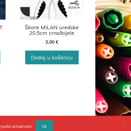
T
Škare MILAN uredske
20,5cm crno/bijele
3,00
€
Dodaj u košaricu
polici privatnosti.
Ok
WEB BY INSERTIOWEB