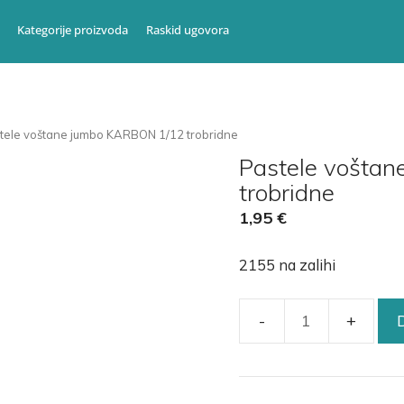
Kategorije proizvoda
Raskid ugovora
tele voštane jumbo KARBON 1/12 trobridne
Pastele vošta
trobridne
1,95
€
2155 na zalihi