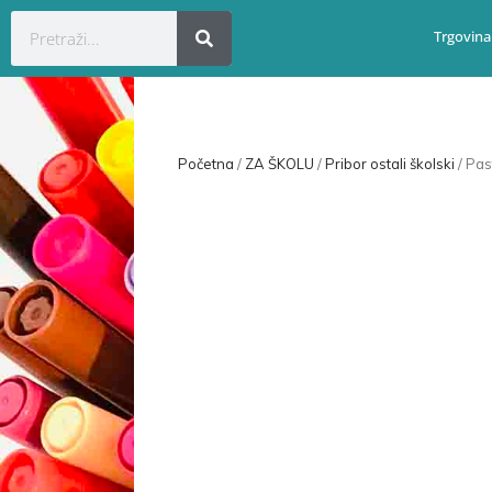
Trgovina
Početna
/
ZA ŠKOLU
/
Pribor ostali školski
/ Pas