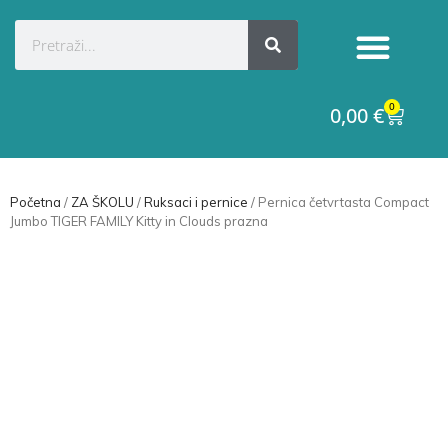
Kategorije proizvoda
Raskid ugovora
0
0,00
€
Početna
/
ZA ŠKOLU
/
Ruksaci i pernice
/ Pernica četvrtasta Compact
Jumbo TIGER FAMILY Kitty in Clouds prazna