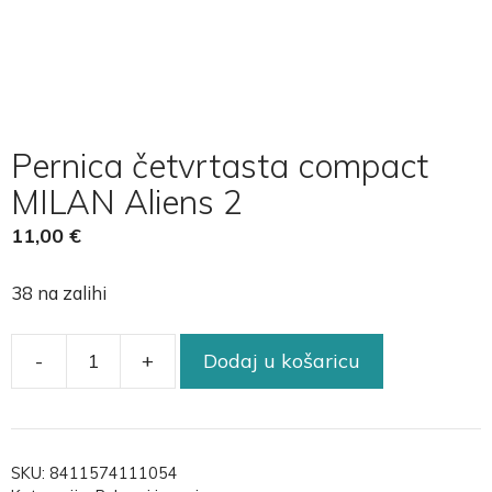
Pernica četvrtasta compact
MILAN Aliens 2
11,00
€
38 na zalihi
-
+
Dodaj u košaricu
SKU:
8411574111054