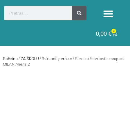
Kategorije proizvoda
Raskid ugovora
0
0,00
€
Početna
/
ZA ŠKOLU
/
Ruksaci i pernice
/ Pernica četvrtasta compact
MILAN Aliens 2