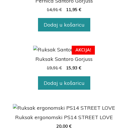
Pernica Santoro Gorjuss
14,91
€
11,95
€
Dodaj u košaricu
AKCIJA!
Ruksak Santoro Gorjuss
19,91
€
15,93
€
Dodaj u košaricu
Ruksak ergonomski PS14 STREET LOVE
20,00
€