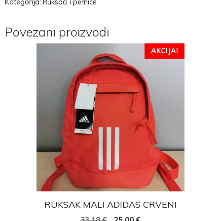
Kategorija:
Ruksaci i pernice
Povezani proizvodi
AKCIJA!
RUKSAK MALI ADIDAS CRVENI
33,18
€
25,00
€