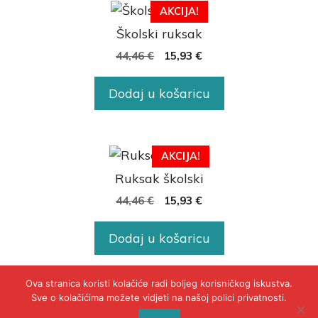
AKCIJA!
Školski ruksak
44,46
€
15,93
€
Dodaj u košaricu
AKCIJA!
Ruksak školski
44,46
€
15,93
€
Dodaj u košaricu
Ova stranica koristi kolačiće radi boljeg korisničkog iskustva.
Sve o kolačićima možete vidjeti na našoj polici privatnosti.