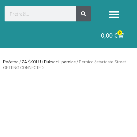
Kategorije proizvoda
Raskid ugovora
0
0,00
€
Početna
/
ZA ŠKOLU
/
Ruksaci i pernice
/ Pernica četvrtasta Street
GETTING CONNECTED