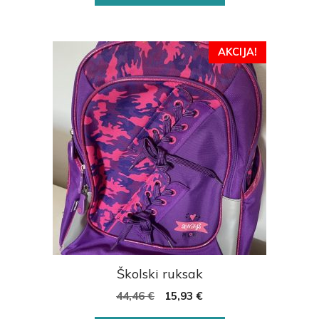
AKCIJA!
Školski ruksak
44,46
€
15,93
€