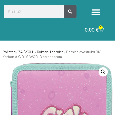
Kategorije proizvoda
Raskid ugovora
0
0,00
€
Početna
/
ZA ŠKOLU
/
Ruksaci i pernice
/ Pernica dvostruka BIG
Karbon A GIRL’S WORLD sa priborom