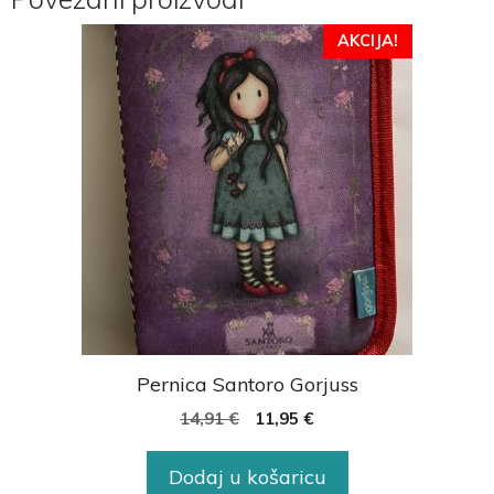
AKCIJA!
Pernica Santoro Gorjuss
14,91
€
11,95
€
Dodaj u košaricu