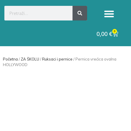
Kategorije proizvoda
Raskid ugovora
0
0,00
€
Početna
/
ZA ŠKOLU
/
Ruksaci i pernice
/ Pernica vrećica ovalna
HOLLYWOOD