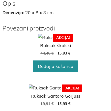
Opis
Dimenzija:
20 x 8 x 8 cm
Povezani proizvodi
AKCIJA!
Ruksak školski
44,46
€
15,93
€
Dodaj u košaricu
AKCIJA!
Ruksak Santoro Gorjuss
19,91
€
15,93
€