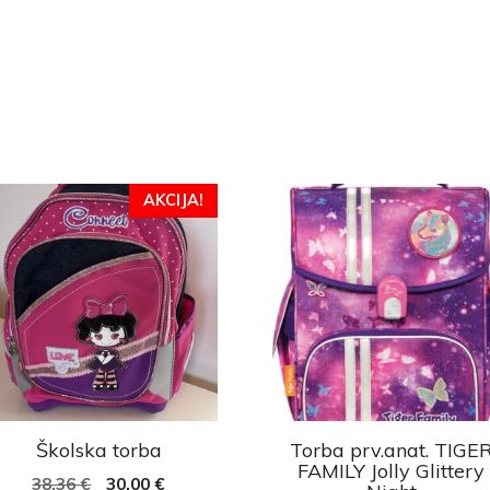
AKCIJA!
Školska torba
Torba prv.anat. TIGE
FAMILY Jolly Glittery
38,36
€
30,00
€