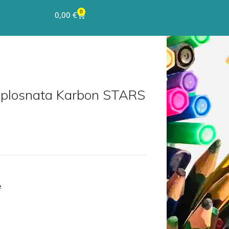
0
0,00
€
a plosnata Karbon STARS
e