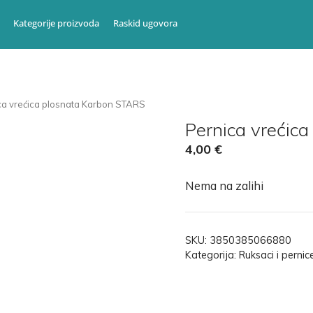
Kategorije proizvoda
Raskid ugovora
ca vrećica plosnata Karbon STARS
Pernica vrećic
4,00
€
Nema na zalihi
SKU:
3850385066880
Kategorija:
Ruksaci i pernic